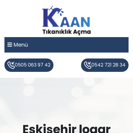
Menü
0505 063 97 42
0542 721 28 34
Eskişehir logar